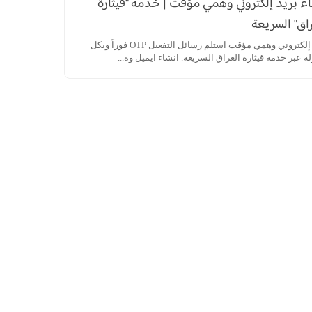
ء بريد إلكتروني وهمي مؤقت | خدمة "قيثارة
اق" السريعة
بريد إلكتروني وهمي مؤقت استلم رسائل التفعيل OTP فوراً وبكل
 عبر خدمة قيثارة العراق السريعة. انشاء ايميل وه...