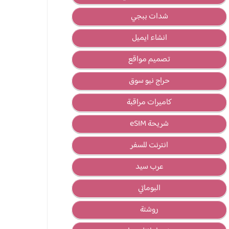
شدات ببجي
انشاء ايميل
تصميم مواقع
حراج نيو سوق
كاميرات مراقبة
شريحة eSIM
انترنت للسفر
عرب سيد
البوماتي
روشتة