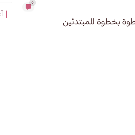
0
أع
طوة بخطوة للمبتدئين