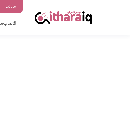
من نحن
الالعاب
من