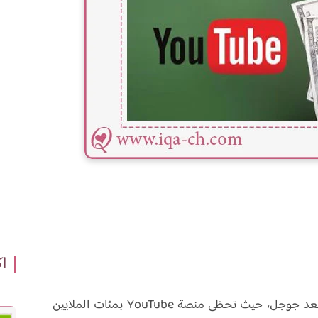
اك
يعد موقع يوتيوب ثاني أكبر موقع على مستوى العالم بعد جوجل، حيث تحظى منصة YouTube بمئات الملايين