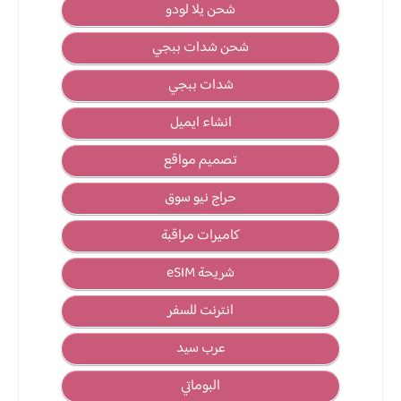
شحن يلا لودو
شحن شدات ببجي
شدات ببجي
انشاء ايميل
تصميم مواقع
حراج نيو سوق
كاميرات مراقبة
شريحة eSIM
انترنت للسفر
عرب سيد
البوماتي