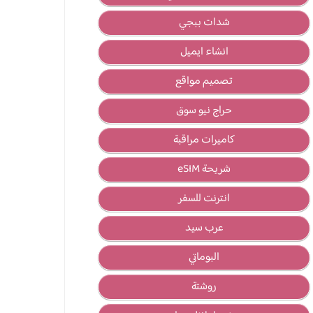
شدات ببجي
انشاء ايميل
تصميم مواقع
حراج نيو سوق
كاميرات مراقبة
شريحة eSIM
انترنت للسفر
عرب سيد
البوماتي
روشتة