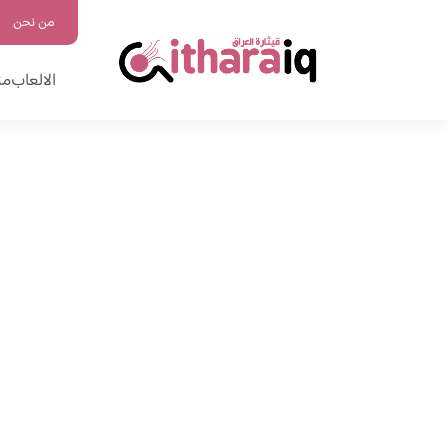
من نحن
الالعاب
من