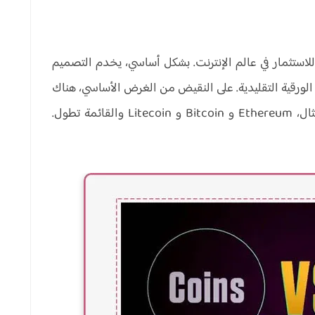
لاستثمار في عالم الإنترنت. بشكل أساسي، يخدم التصميم
لورقية التقليدية. على النقيض من الغرض الأساسي، هناك
أسماء مختلفة ربما تكون قد صادفتها، على سبيل المثال، Ethereum و Bitcoin و Litecoin والقائمة تطول.