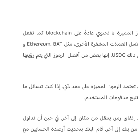
معنى الرمز المميز في العملة المشفرة هو أن الرموز المميزة لا تحتوي عادةً على blockchain كما تفعل
العملات المعدنية. بدلًا من ذلك، يتم تشغيلهم على سلاسل العملات المشفرة الأخرى، مثل Ethereum. BAT و
BNT و Tether والعديد من العملات المستقرة، بما في ذلك USDC. إنها بعض من أفضل الرموز التي يتم رؤيتها
ملات المشفرة، تعتمد الرموز المميزة على عقد ذكي. إذا كنت تتسائل ما
ي تتيح مدفوعات المستخدم.
خاصًا به. بمجرد إنفاق رمز، ينتقل من مكان إلى آخر. في حين أن تداول
 من بنك إلى آخر. قام البنك بتحديث أرصدة الحسابين مع