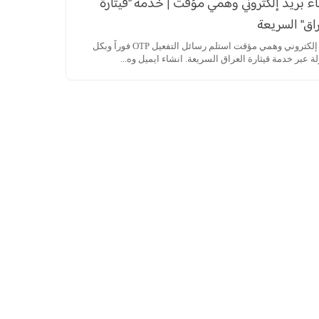
ء بريد إلكتروني وهمي مؤقت | خدمة "قيثارة
اق" السريعة
بريد إلكتروني وهمي مؤقت استلم رسائل التفعيل OTP فوراً وبكل
 عبر خدمة قيثارة العراق السريعة. انشاء ايميل وه...