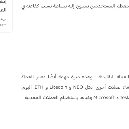
إنشا
ن معظم المستخدمين يميلون إليه ببساطة بسبب كفاءته في
العر
سهولة
ض الأساسي من Bitcoin، استبدال العملة التقليدية - وهذه ميزة مهمة أيضًا. تعتبر العملة
المعدنية أمرًا شاذًا لشفافية المعاملات، مما يلهم إنشاء عملات أخرى، مثل NEO و Litecoin و ETH. اليوم،