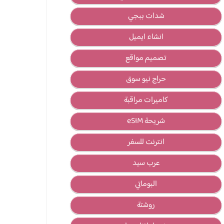
شدات ببجي
انشاء ايميل
تصميم مواقع
حراج نيو سوق
كاميرات مراقبة
شريحة eSIM
انترنت للسفر
عرب سيد
البوماتي
روشتة