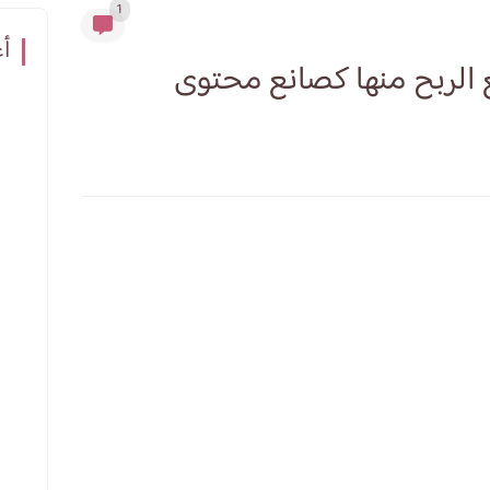
1
أع
 الربح منها كصانع محتوى