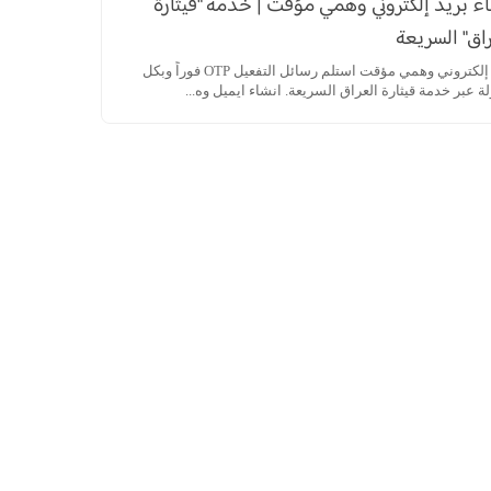
ء بريد إلكتروني وهمي مؤقت | خدمة "قيثارة
اق" السريعة
بريد إلكتروني وهمي مؤقت استلم رسائل التفعيل OTP فوراً وبكل
 عبر خدمة قيثارة العراق السريعة. انشاء ايميل وه...