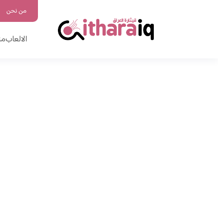
من نحن
الالعاب
من