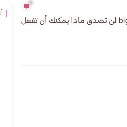
0
أع
طرق الربح من بيجو لايف bigo live لن تصدق ماذا يمكنك أن تفعل