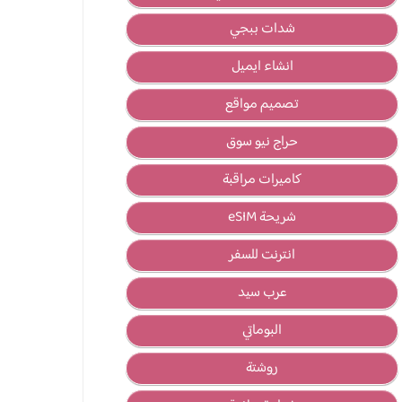
شدات ببجي
انشاء ايميل
تصميم مواقع
حراج نيو سوق
كاميرات مراقبة
شريحة eSIM
انترنت للسفر
عرب سيد
البوماتي
روشتة