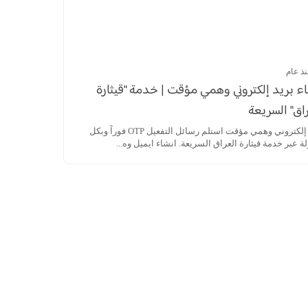
نذ عام
ء بريد إلكتروني وهمي مؤقت | خدمة "قيثارة
اق" السريعة
بريد إلكتروني وهمي مؤقت استلم رسائل التفعيل OTP فوراً وبكل
 عبر خدمة قيثارة العراق السريعة. انشاء ايميل وه...