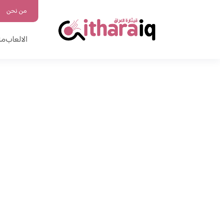
من نحن
الالعاب
من