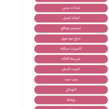
شدات ببجي
انشاء ايميل
تصميم مواقع
حراج نيو سوق
كاميرات مراقبة
شريحة eSIM
انترنت للسفر
عرب سيد
البوماتي
روشتة