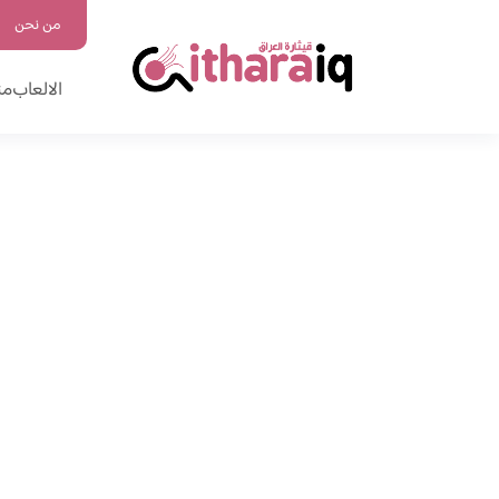
من نحن
الالعاب
من