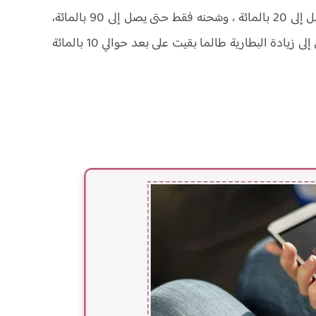
بدلاً من ذلك ، من الأفضل شحن هاتفك بمجرد أن يصل إلى 20 بالمائة ، وشحنه فقط حتى يصل إلى 90 بالمائة،
بدلاً من ذلك يمكنك الالتزام بشحنات أقصر ، مما يؤدي إلى زيادة البطارية طالما بقيت على بعد حوالي 10 بالمائة