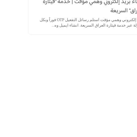
ء بريد إلكتروني وهمي مؤقت | خدمة "قيثارة
اق" السريعة
بريد إلكتروني وهمي مؤقت استلم رسائل التفعيل OTP فوراً وبكل
 عبر خدمة قيثارة العراق السريعة. انشاء ايميل وه...