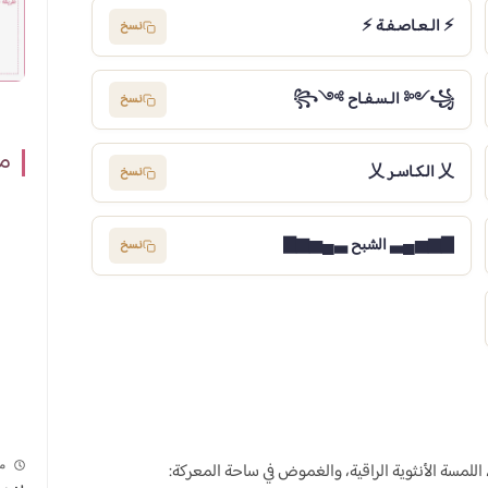
⚡️ الـعـاصـفـة ⚡️
نسخ
꧁༺ الـسـفـاح ༻꧂
نسخ
مش
乂 الـكـاسـر 乂
نسخ
▇▆▅▄▃ الشبح ▃▄▅▆▇
نسخ
م
للمسة الأنثوية الراقية، والغموض في ساحة المعركة: