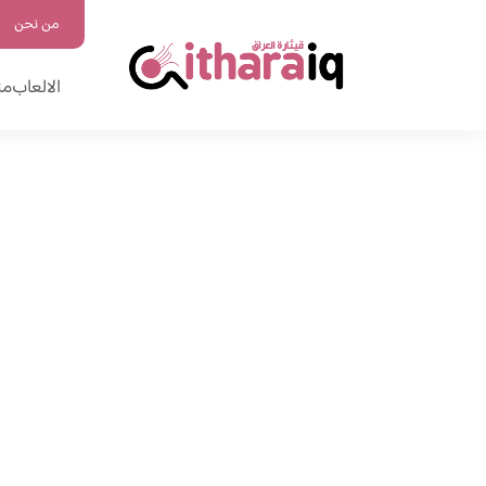
من نحن
الالعاب
من