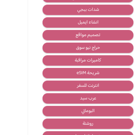
شدات ببجي
انشاء ايميل
تصميم مواقع
حراج نيو سوق
كاميرات مراقبة
شريحة eSIM
انترنت للسفر
عرب سيد
البوماتي
روشتة