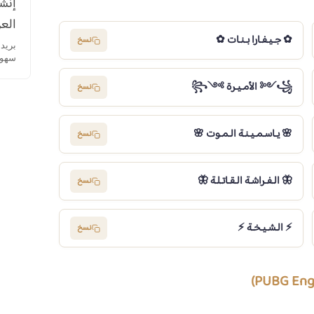
إنشا
العر
✿ جـيـفـارا بـنـات ✿
نسخ
سهولة
꧁༺ الأمـيـرة ༻꧂
نسخ
🌸 يـاسـمـيـنـة الـمـوت 🌸
نسخ
🦋 الـفـراشـة الـقـاتـلـة 🦋
نسخ
⚡️ الـشـيـخـة ⚡️
نسخ