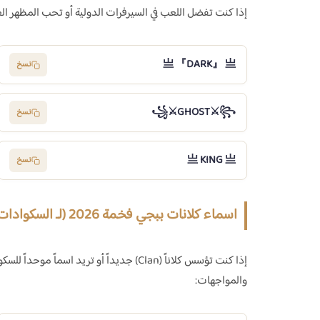
إذا كنت تفضل اللعب في السيرفرات الدولية أو تحب المظهر ال
亗 『DARK』 亗
نسخ
꧁⚔️GHOST⚔️꧂
نسخ
亗 KING 亗
نسخ
اسماء كلانات ببجي فخمة 2026 (لـ السكوادات والكلانات)
إذا كنت تؤسس كلاناً (Clan) جديداً أو تريد
والمواجهات: