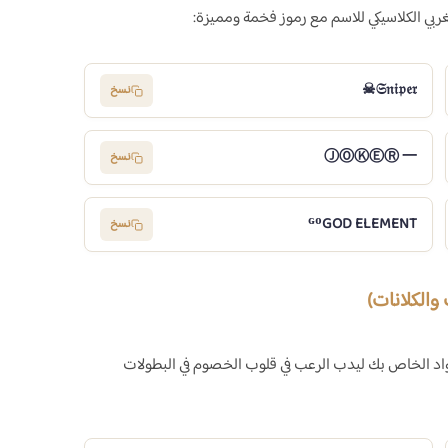
غربي الكلاسيكي للاسم مع رموز فخمة ومميزة:
𝔖𝔫𝔦𝔭𝔢𝔯☠︎︎
نسخ
ⒿⓄⓀⒺⓇ 一
نسخ
ᴳᴼGOD ELEMENT
نسخ
 اسماً موحداً للسكواد الخاص بك ليدب الرعب في قلوب الخصوم في البطولات