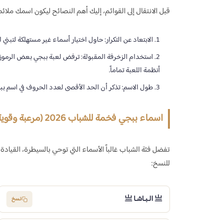
قبل الانتقال إلى القوائم، إليك أهم النصائح ليكون اسمك ملائماً لمع
الابتعاد عن التكرار:
حاول اختيار أسماء غير مستهلكة لتبني لن
استخدام الزخرفة المقبولة:
ترفض لعبة ببجي بعض الرموز الغ
أنظمة اللعبة تماماً.
طول الاسم:
تذكر أن الحد الأقصى لعدد الحروف في اسم ببجي هو 14 حرفاً (بما في ذلك المساف
اسماء ببجي فخمة للشباب 2026 (مرعبة وقوية)
تفضل فئة الشباب غالباً الأسماء التي توحي بالسيطرة، القيادة
للنسخ:
亗 الـبـاشـا 亗
نسخ