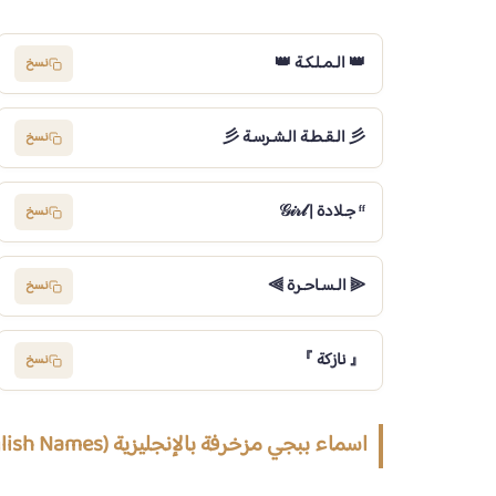
👑 الـمـلـكـة 👑
نسخ
彡 الـقـطـة الـشـرسـة 彡
نسخ
ᶠᶠ جـلادة | 𝒢𝒾𝓇𝓁
نسخ
⫷ الـسـاحـرة ⫸
نسخ
『 نازكة 』
نسخ
اسماء ببجي مزخرفة بالإنجليزية (PUBG English Names)