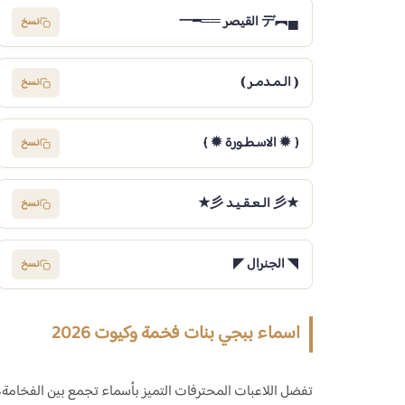
▄︻デ القيصر ══━一
نسخ
⦅ الـمـدمـر ⦆
نسخ
﴿ ✹ الاسـطـورة ✹ ﴾
نسخ
★彡 الـعـقـيـد 彡★
نسخ
◥ الجنرال ◤
نسخ
اسماء ببجي بنات فخمة وكيوت 2026
تفضل اللاعبات المحترفات التميز بأسماء تجمع بين الفخامة، ا