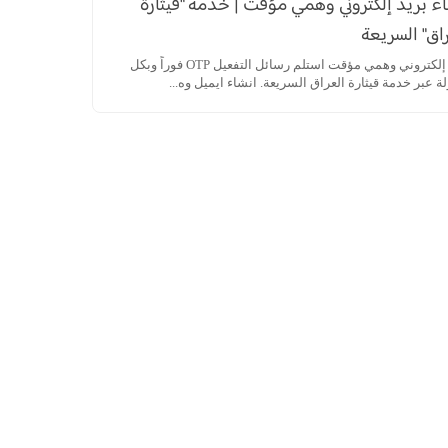
ء بريد إلكتروني وهمي مؤقت | خدمة "قيثارة
اق" السريعة
بريد إلكتروني وهمي مؤقت استلم رسائل التفعيل OTP فوراً وبكل
 عبر خدمة قيثارة العراق السريعة. انشاء ايميل وه...