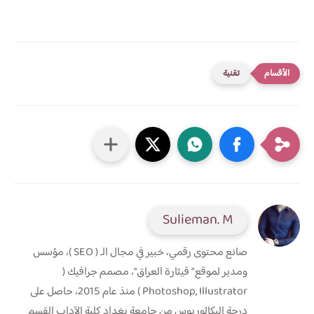
تقنية
Sulieman. M
صانع محتوى رقمي، خبير في مجال الـ ( SEO )، مؤسس
ومدير لموقع " قيثارة العراق"، مصمم جرافيك (
Photoshop, Illustrator ) منذ عام 2015، حاصل على
درجة البكالوريوس من جامعة بغداد كلية الآداب القسم