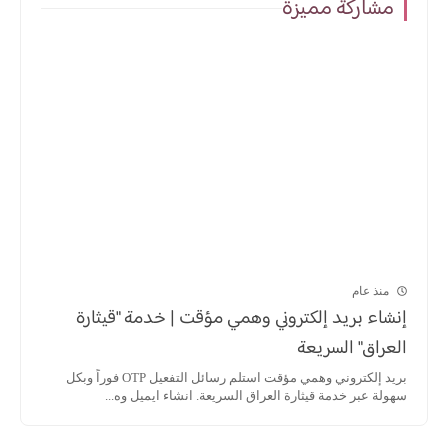
مشاركة مميزة
منذ عام
إنشاء بريد إلكتروني وهمي مؤقت | خدمة "قيثارة
العراق" السريعة
بريد إلكتروني وهمي مؤقت استلم رسائل التفعيل OTP فوراً وبكل
سهولة عبر خدمة قيثارة العراق السريعة. انشاء ايميل وه...