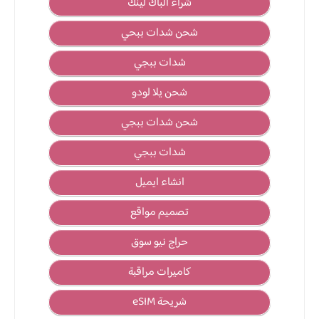
شراء الباك لينك
شحن شدات ببحي
شدات ببجي
شحن يلا لودو
شحن شدات ببجي
شدات ببجي
انشاء ايميل
تصميم مواقع
حراج نيو سوق
كاميرات مراقبة
شريحة eSIM