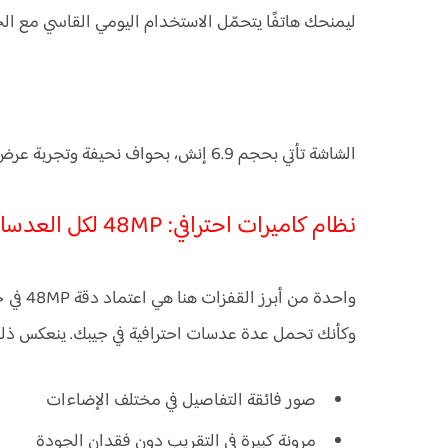
ليمنحك هاتفًا يتحمّل الاستخدام اليومي القاسي مع الح
الشاشة تأتي بحجم 6.9 إنش، بحواف نحيفة وتجربة عرض غامرة مناسبة للألعاب، الفيديو، وتحرير المحتوى.
نظام كاميرات احترافي: 48MP لكل العدسات وزووم 8x
وكأنك تحمل عدة عدسات احترافية في جيبك. ينعكس ذلك
صور فائقة التفاصيل في مختلف الإضاءات
مرونة كبيرة في التقريب دون فقدان الجودة