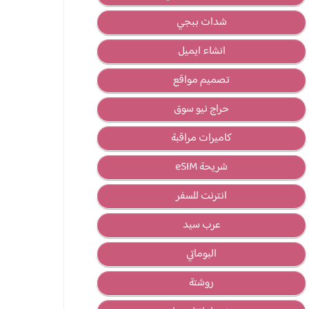
شدات ببجي
انشاء ايميل
تصميم مواقع
حراج نيو سوق
كاميرات مراقبة
شريحة eSIM
انترنت للسفر
عرب سيد
البوماتي
روشتة