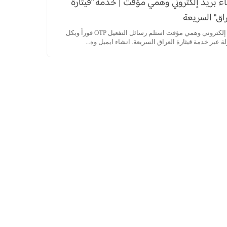
ء بريد إلكتروني وهمي مؤقت | خدمة "قيثارة
اق" السريعة
بريد إلكتروني وهمي مؤقت استلم رسائل التفعيل OTP فوراً وبكل
 عبر خدمة قيثارة العراق السريعة. انشاء ايميل وه...