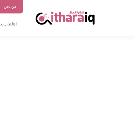
من نحن
الالعاب
من