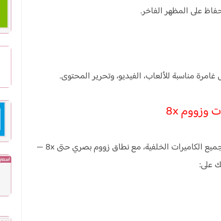
فاظ على المظهر الفاخر.
واحدة من أبرز القفزات هنا هي اعتماد دقة 48MP في جميع الكاميرات الخلفية، مع نطاق زووم بصري حتى 8x —
 على: