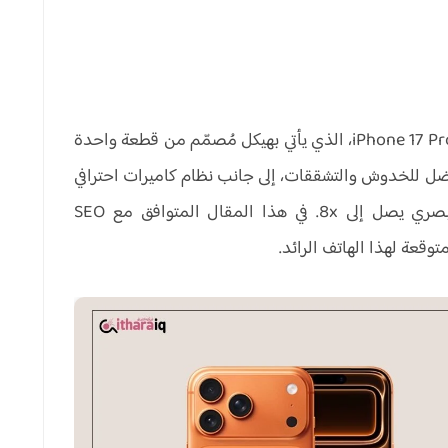
تواصل Apple دفع حدود التصميم والأداء مع iPhone 17 Pro Max، الذي يأتي بهيكل مُصمّم من قطعة واحدة
ضل للخدوش والتشققات، إلى جانب نظام كاميرات احترافي
بدقة 48 ميجابكسل لكل العدسات الخلفية وزووم بصري يصل إلى 8x. في هذا المقال المتوافق مع SEO
قعة لهذا الهاتف الرائد.