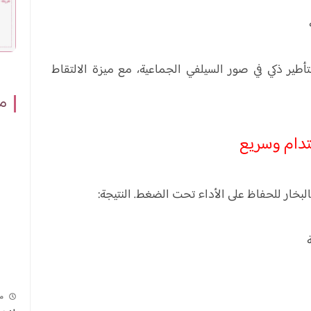
اميرا الأمامية بدقة 18MP تدعم Center Stage لتأطير ذكي في صور السيلفي الجماعية، مع ميزة الالتقاط
مش
م