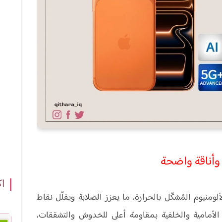
وأناقة واضحة
اك
ل أحادي من الألومنيوم المُشكّل بالحرارة، ما يعزز الصلابة ويقلّل نقاط
ة. ويحمي Ceramic Shield الواجهة الأمامية والخلفية بمقاومة أعلى للخدوش والتشققات،