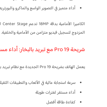
أداء متميز في التصوير الواسع والماكرو والبورتريه
الك
المزدوج لتسجيل فيديو متزامن من الأمامية والخلفية.
شريحة Pro 19 مع تبريد بالبخار: أداء مستدام وسريع
يعمل الهاتف بشريحة Pro 19 الجديدة مع نظام تبريد بالبخار للحفاظ على الأداء تحت الضغط. النتيجة:
سرعة استجابة عالية في الألعاب والتطبيقات الثقيلة
أداء مستقر لفترات طويلة
كفاءة طاقة أفضل