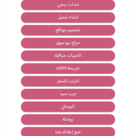
شدات ببجي
انشاء ايميل
تصميم مواقع
حراج نيو سوق
كاميرات مراقبة
شريحة eSIM
انترنت للسفر
عرب سيد
البوماتي
روشتة
ضع إعلانك هنا