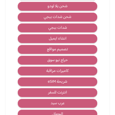
شحن يلا لودو
شحن شدات ببجي
شدات ببجي
انشاء ايميل
تصميم مواقع
حراج نيو سوق
كاميرات مراقبة
شريحة eSIM
انترنت للسفر
عرب سيد
البوماتي