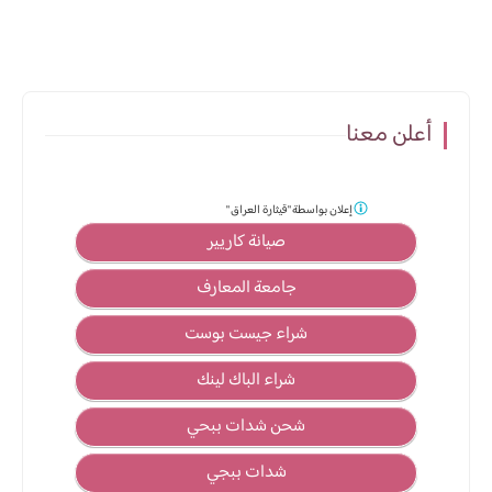
أعلن معنا
إعلان بواسطة
"قيثارة العراق "
صيانة كاريير
جامعة المعارف
شراء جيست بوست
شراء الباك لينك
شحن شدات ببحي
شدات ببجي