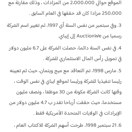
الموقع حوالي 2،000،000 من المزادات ، وذلك مقارنة مع
250،000 مزادا كان قد حققها في العام السابق .
وفي سبتمبر من نفس السنة أي 1997، ثم تغيير اسم الشركة
رسميا من AuctionWe إلى إيباي.
في نفس السنة دائما، حصلت الشركة على 6.7 مليون دولار
في تمويل رأس المال الاستثماري للشركة .
مارس 1998، تم التعاقد مع ميج ويتمان، حيث ثم تعيينه
رئيسا تنفيذيا للشركة ورئيسا لموقع ايباي في نفس الوقت ،
وقتها كانت الشركة مكونة من 30 موظفا ، ونصف مليون
مستخدما، حيث حققت أرباحا تقدر ب 4.7 مليون دولار من
الإيرادات في الولايات المتحدة الأمريكية فقط .
21 سبتمبر 1998، طرحت أسهم الشركة للاكتتاب العام ،