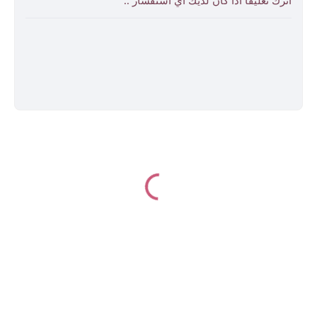
اترك تعليقا اذا كان لديك اي أستفسار ..