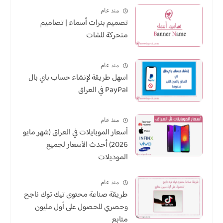
منذ عام
تصميم بنرات أسماء | تصاميم
متحركة للشات
منذ عام
اسهل طريقة لإنشاء حساب باي بال
PayPal في العراق
منذ عام
أسعار الموبايلات في العراق (شهر مايو
2026) أحدث الأسعار لجميع
الموديلات
منذ عام
طريقة صناعة محتوى تيك توك ناجح
وحصري للحصول على أول مليون
متابع