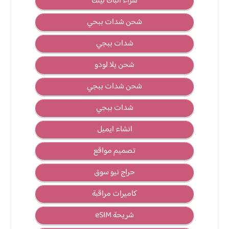
شراء الباك لينك
شحن شدات ببحي
شدات ببجي
شحن يلا لودو
شحن شدات ببجي
شدات ببجي
انشاء ايميل
تصميم مواقع
حراج نيو سوق
كاميرات مراقبة
شريحة eSIM