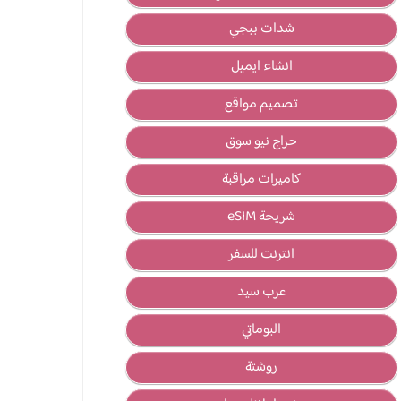
شدات ببجي
انشاء ايميل
تصميم مواقع
حراج نيو سوق
كاميرات مراقبة
شريحة eSIM
انترنت للسفر
عرب سيد
البوماتي
روشتة