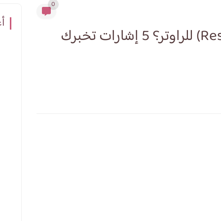
0
أع
متى يجب عليك عمل ريسيت (Reset) للراوتر؟ 5 إشارات تخبرك