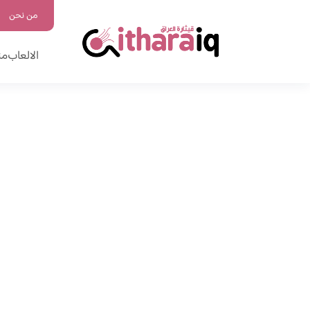
من نحن
الالعاب
من