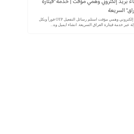
ء بريد إلكتروني وهمي مؤقت | خدمة "قيثارة
اق" السريعة
بريد إلكتروني وهمي مؤقت استلم رسائل التفعيل OTP فوراً وبكل
 عبر خدمة قيثارة العراق السريعة. انشاء ايميل وه...