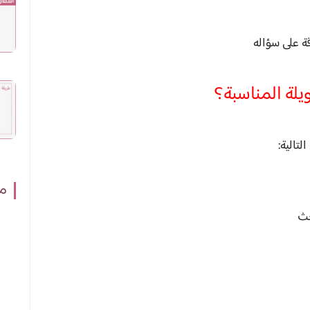
 على سؤاله
يلة المناسبة؟
تالية:
مش
حث