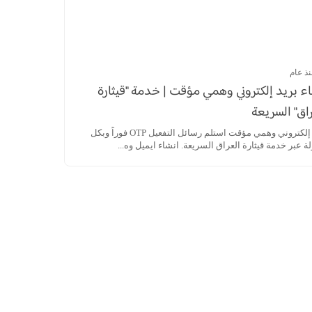
نذ عام
ء بريد إلكتروني وهمي مؤقت | خدمة "قيثارة
اق" السريعة
بريد إلكتروني وهمي مؤقت استلم رسائل التفعيل OTP فوراً وبكل
 عبر خدمة قيثارة العراق السريعة. انشاء ايميل وه...