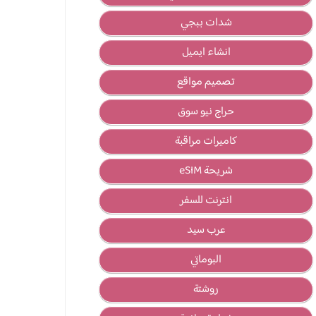
شدات ببجي
انشاء ايميل
تصميم مواقع
حراج نيو سوق
كاميرات مراقبة
شريحة eSIM
انترنت للسفر
عرب سيد
البوماتي
روشتة