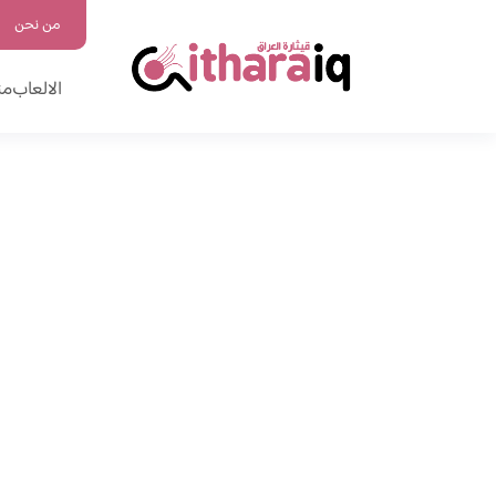
من نحن
الالعاب
من