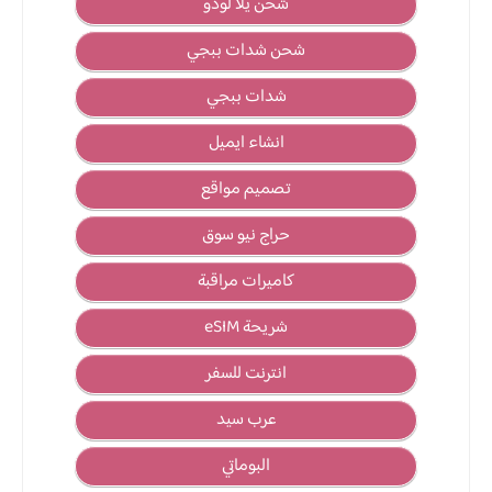
شحن يلا لودو
شحن شدات ببجي
شدات ببجي
انشاء ايميل
تصميم مواقع
حراج نيو سوق
كاميرات مراقبة
شريحة eSIM
انترنت للسفر
عرب سيد
البوماتي