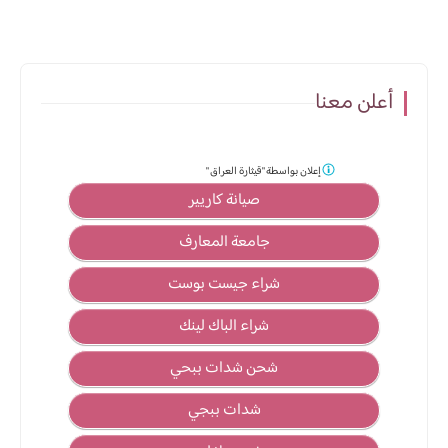
أعلن معنا
إعلان بواسطة
"قيثارة العراق "
صيانة كاريير
جامعة المعارف
شراء جيست بوست
شراء الباك لينك
شحن شدات ببحي
شدات ببجي