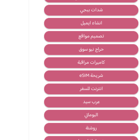
شدات ببجي
انشاء ايميل
تصميم مواقع
حراج نيو سوق
كاميرات مراقبة
شريحة eSIM
انترنت للسفر
عرب سيد
البوماتي
روشتة