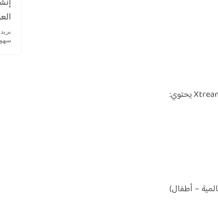
إنشا
العر
سهولة
المية – أطفال)