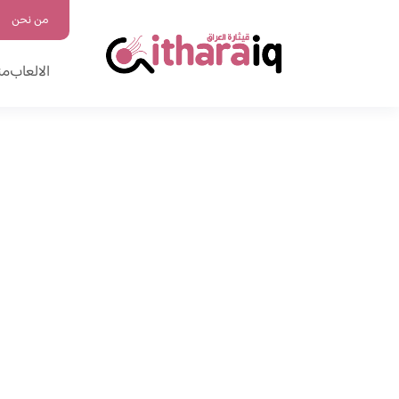
من نحن
الالعاب
من