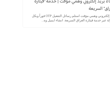
ء بريد إلكتروني وهمي مؤقت | خدمة "قيثارة
اق" السريعة
بريد إلكتروني وهمي مؤقت استلم رسائل التفعيل OTP فوراً وبكل
 عبر خدمة قيثارة العراق السريعة. انشاء ايميل وه...