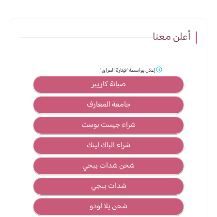
أعلن معنا
إعلان بواسطة
"قيثارة العراق "
صيانة كاريير
جامعة المعارف
شراء جيست بوست
شراء الباك لينك
شحن شدات ببحي
شدات ببجي
شحن يلا لودو