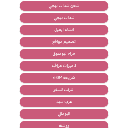
شحن شدات ببجي
شدات ببجي
انشاء ايميل
تصميم مواقع
حراج نيو سوق
كاميرات مراقبة
شريحة eSIM
انترنت للسفر
عرب سيد
البوماتي
روشتة