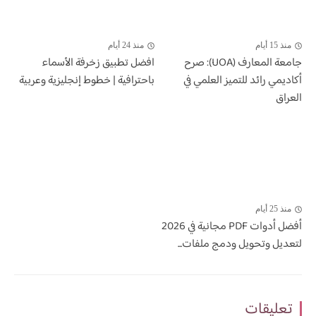
منذ 15 أيام
منذ 24 أيام
جامعة المعارف (UOA): صرح
افضل تطبيق زخرفة الأسماء
أكاديمي رائد للتميز العلمي في
باحترافية | خطوط إنجليزية وعربية
العراق
منذ 25 أيام
أفضل أدوات PDF مجانية في 2026
لتعديل وتحويل ودمج ملفات...
تعليقات