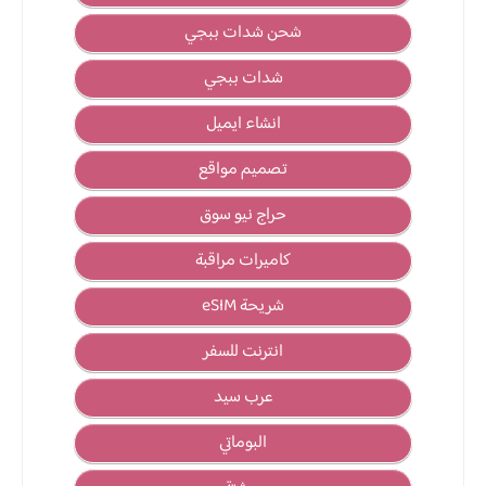
شحن شدات ببجي
شدات ببجي
انشاء ايميل
تصميم مواقع
حراج نيو سوق
كاميرات مراقبة
شريحة eSIM
انترنت للسفر
عرب سيد
البوماتي