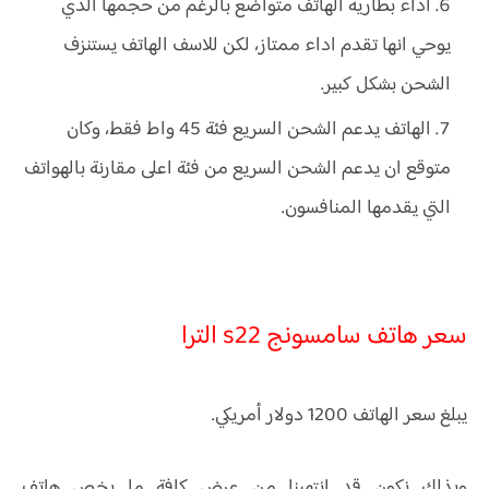
اداء بطارية الهاتف متواضع بالرغم من حجمها الذي
يوحي انها تقدم اداء ممتاز، لكن للاسف الهاتف يستنزف
الشحن بشكل كبير.
الهاتف يدعم الشحن السريع فئة 45 واط فقط، وكان
متوقع ان يدعم الشحن السريع من فئة اعلى مقارنة بالهواتف
التي يقدمها المنافسون.
سعر هاتف سامسونج s22 الترا
يبلغ سعر الهاتف 1200 دولار أمريكي.
وبذلك نكون قد انتهينا من عرض كافة ما يخص هاتف