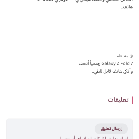
هاتف...
منذ عام
7 Galaxy Z Fold رسمياً أنحف
وأذكى هاتف قابل للطي...
تعليقات
إرسال تعليق
اترك تعليقا اذا كان لديك اي أستفسار ..