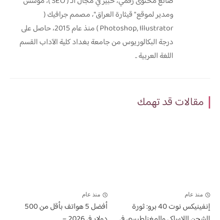
صانع محتوى رقمي، خبير في مجال الـ ( SEO )، مؤسس
ومدير لموقع " قيثارة العراق"، مصمم جرافيك (
Photoshop, Illustrator ) منذ عام 2015، حاصل على
درجة البكالوريوس من جامعة بغداد كلية الآداب القسم
اللغة العربية ..
مقالات قد تهمك
منذ عام
منذ عام
إنفينيكس نوت 40 برو: ثورة
أفضل 5 هواتف بأقل من 500
الشحن اللاسلكي والمغناطيسي في
دولار في 2026 –...