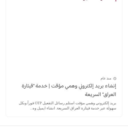
منذ عام
إنشاء بريد إلكتروني وهمي مؤقت | خدمة "قيثارة
العراق" السريعة
بريد إلكتروني وهمي مؤقت استلم رسائل التفعيل OTP فوراً وبكل
سهولة عبر خدمة قيثارة العراق السريعة. انشاء ايميل وه...