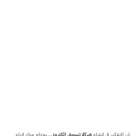
إن التفكير في إنشاء
شركة تسويق الكتروني
، يحتاج منك اتباع