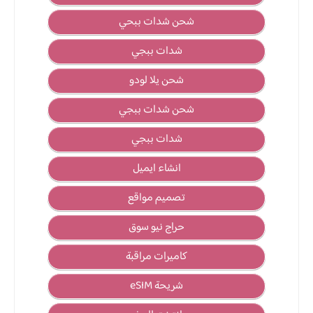
شحن شدات ببحي
شدات ببجي
شحن يلا لودو
شحن شدات ببجي
شدات ببجي
انشاء ايميل
تصميم مواقع
حراج نيو سوق
كاميرات مراقبة
شريحة eSIM