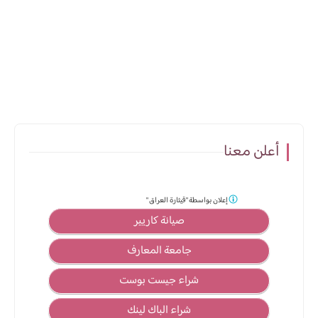
أعلن معنا
إعلان بواسطة
"قيثارة العراق "
صيانة كاريير
جامعة المعارف
شراء جيست بوست
شراء الباك لينك