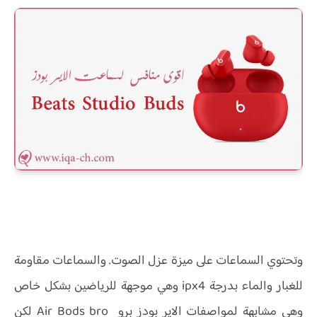
وتحتوي السماعات على ميزة عزل الصوت. والسماعات مقاومة
للغبار والماء بدرجة ipx4 وهي موجهة للرياضين بشكل خاص
وهي مشابهة لمواصفات الاير بودز برو Air Bods bro لكن